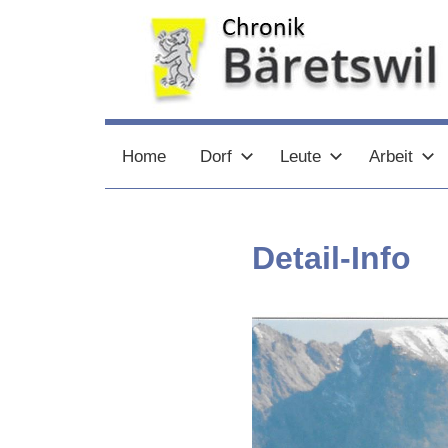
Zum
Inhalt
springen
chronik-
chronik-
Home
Dorf
Leute
Arbeit
baeretswil.ch
baeretswil.ch
Detail-Info