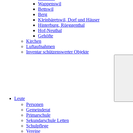
Wappenswil
Bettswil
Berg
Kleinbäretswil, Dorf und Häuser
Hinterburg, Rüeggenthal
Hof-Neuthal
Gehöfte
Kirchen
Luftaufnahmen
Inventar schützenswerter Objekte
Leute
Personen
Gemeinderat
Primarschule
Sekundarschule Letten
Schulpflege
Vereine