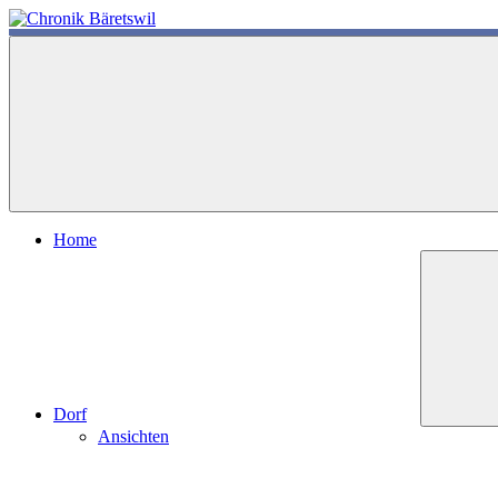
Zum
Inhalt
chronik-
chronik-
springen
baeretswil.ch
baeretswil.ch
Home
Dorf
Ansichten