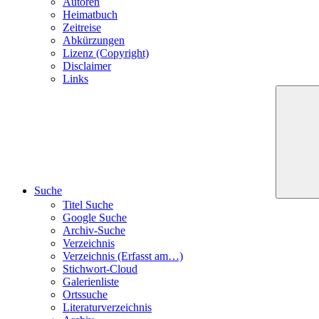
Autoren
Heimatbuch
Zeitreise
Abkürzungen
Lizenz (Copyright)
Disclaimer
Links
Suche
Titel Suche
Google Suche
Archiv-Suche
Verzeichnis
Verzeichnis (Erfasst am…)
Stichwort-Cloud
Galerienliste
Ortssuche
Literaturverzeichnis