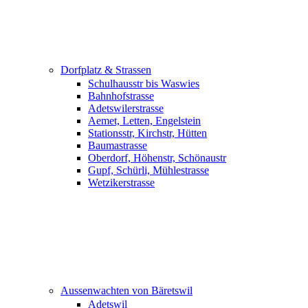
Dorfplatz & Strassen
Schulhausstr bis Waswies
Bahnhofstrasse
Adetswilerstrasse
Aemet, Letten, Engelstein
Stationsstr, Kirchstr, Hütten
Baumastrasse
Oberdorf, Höhenstr, Schönaustr
Gupf, Schürli, Mühlestrasse
Wetzikerstrasse
Aussenwachten von Bäretswil
Adetswil