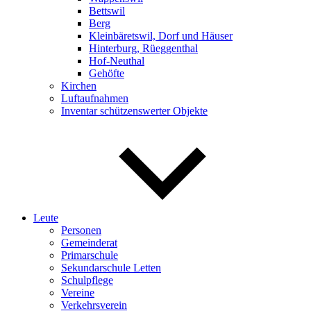
Bettswil
Berg
Kleinbäretswil, Dorf und Häuser
Hinterburg, Rüeggenthal
Hof-Neuthal
Gehöfte
Kirchen
Luftaufnahmen
Inventar schützenswerter Objekte
Leute
Personen
Gemeinderat
Primarschule
Sekundarschule Letten
Schulpflege
Vereine
Verkehrsverein