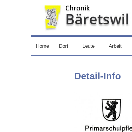
Zum
Inhalt
springen
chronik-
chronik-
Home
Dorf
Leute
Arbeit
baeretswil.ch
baeretswil.ch
Detail-Info