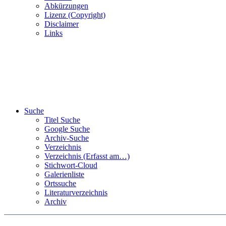
Abkürzungen
Lizenz (Copyright)
Disclaimer
Links
Suche
Titel Suche
Google Suche
Archiv-Suche
Verzeichnis
Verzeichnis (Erfasst am…)
Stichwort-Cloud
Galerienliste
Ortssuche
Literaturverzeichnis
Archiv