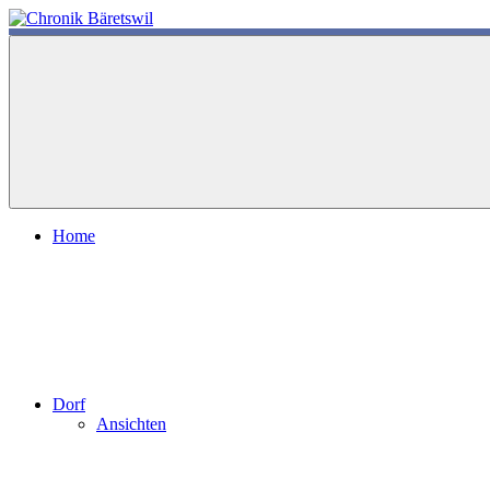
Zum
Inhalt
chronik-
chronik-
springen
baeretswil.ch
baeretswil.ch
Home
Dorf
Ansichten