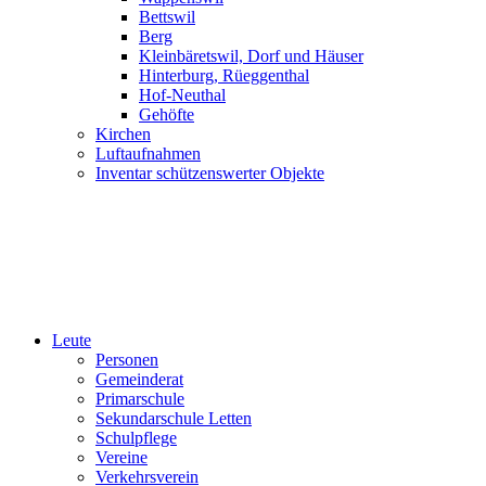
Bettswil
Berg
Kleinbäretswil, Dorf und Häuser
Hinterburg, Rüeggenthal
Hof-Neuthal
Gehöfte
Kirchen
Luftaufnahmen
Inventar schützenswerter Objekte
Leute
Personen
Gemeinderat
Primarschule
Sekundarschule Letten
Schulpflege
Vereine
Verkehrsverein