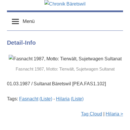
Zum
Inhalt
chronik-
chronik-
springen
baeretswil.ch
Menü
baeretswil.ch
Detail-Info
Fasnacht 1987, Motto: Tierwält, Sujetwagen Sultanat
01.03.1987 / Sultanat Bäretswil [PEA.FAS1.102]
Tags:
Fasnacht
(Liste)
-
Hilaria
(Liste)
Tag Cloud
|
Hilaria >