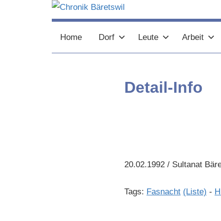
Zum
Inhalt
chronik-
chronik-
springen
Home
Dorf
Leute
Arbeit
baeretswil.ch
baeretswil.ch
Detail-Info
20.02.1992 / Sultanat Bär
Tags:
Fasnacht
(Liste)
-
H