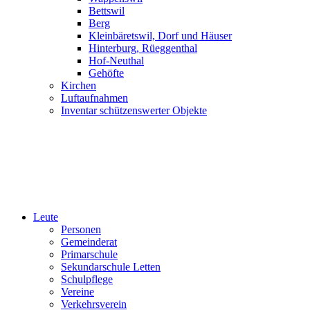
Bettswil
Berg
Kleinbäretswil, Dorf und Häuser
Hinterburg, Rüeggenthal
Hof-Neuthal
Gehöfte
Kirchen
Luftaufnahmen
Inventar schützenswerter Objekte
Leute
Personen
Gemeinderat
Primarschule
Sekundarschule Letten
Schulpflege
Vereine
Verkehrsverein