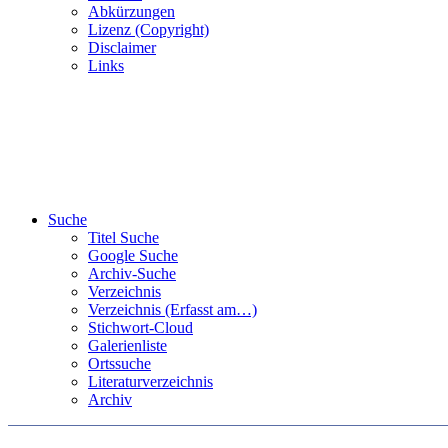
Abkürzungen
Lizenz (Copyright)
Disclaimer
Links
Suche
Titel Suche
Google Suche
Archiv-Suche
Verzeichnis
Verzeichnis (Erfasst am…)
Stichwort-Cloud
Galerienliste
Ortssuche
Literaturverzeichnis
Archiv