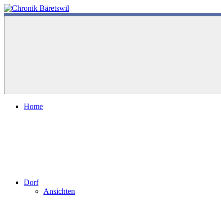
Zum
Inhalt
chronik-
chronik-
springen
baeretswil.ch
baeretswil.ch
Home
Dorf
Ansichten