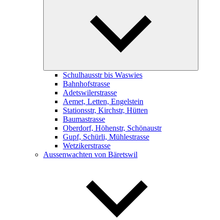
child
menu
Schulhausstr bis Waswies
Bahnhofstrasse
Adetswilerstrasse
Aemet, Letten, Engelstein
Stationsstr, Kirchstr, Hütten
Baumastrasse
Oberdorf, Höhenstr, Schönaustr
Gupf, Schürli, Mühlestrasse
Wetzikerstrasse
Aussenwachten von Bäretswil