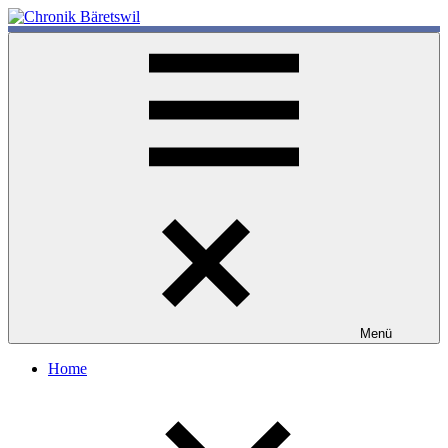
Zum
Inhalt
chronik-
chronik-
springen
baeretswil.ch
baeretswil.ch
Menü
Home