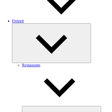
Freizeit
Expand
child
menu
Restaurants
Expand