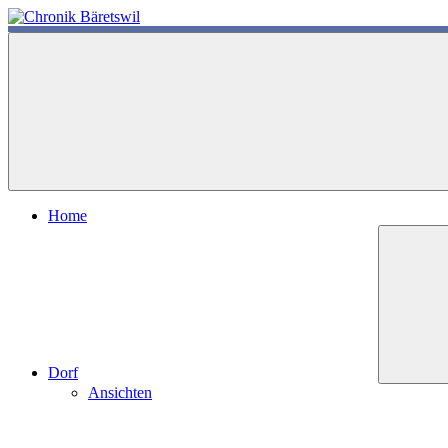
Zum
Inhalt
chronik-
chronik-
springen
baeretswil.ch
baeretswil.ch
Home
Dorf
Ansichten