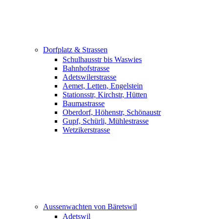
Dorfplatz & Strassen
Schulhausstr bis Waswies
Bahnhofstrasse
Adetswilerstrasse
Aemet, Letten, Engelstein
Stationsstr, Kirchstr, Hütten
Baumastrasse
Oberdorf, Höhenstr, Schönaustr
Gupf, Schürli, Mühlestrasse
Wetzikerstrasse
Aussenwachten von Bäretswil
Adetswil