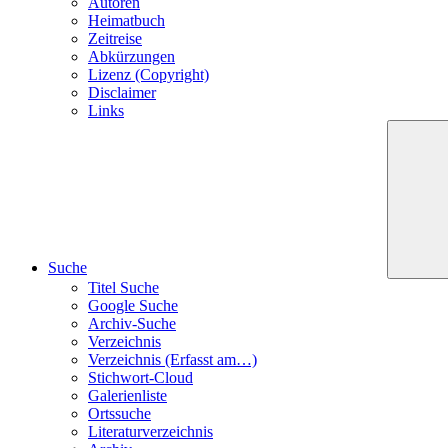
Autoren
Heimatbuch
Zeitreise
Abkürzungen
Lizenz (Copyright)
Disclaimer
Links
Suche
Titel Suche
Google Suche
Archiv-Suche
Verzeichnis
Verzeichnis (Erfasst am…)
Stichwort-Cloud
Galerienliste
Ortssuche
Literaturverzeichnis