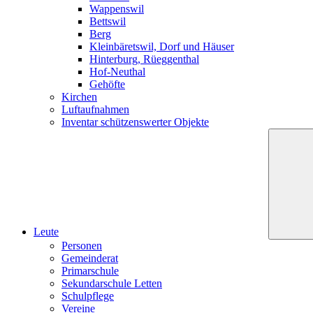
Wappenswil
Bettswil
Berg
Kleinbäretswil, Dorf und Häuser
Hinterburg, Rüeggenthal
Hof-Neuthal
Gehöfte
Kirchen
Luftaufnahmen
Inventar schützenswerter Objekte
Leute
Personen
Gemeinderat
Primarschule
Sekundarschule Letten
Schulpflege
Vereine