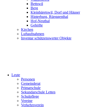
Bettswil
Berg
Kleinbäretswil, Dorf und Häuser
Hinterburg, Rüeggenthal
Hof-Neuthal
Gehöfte
Kirchen
Luftaufnahmen
Inventar schützenswerter Objekte
Leute
Personen
Gemeinderat
Primarschule
Sekundarschule Letten
Schulpflege
Vereine
Verkehrsverein