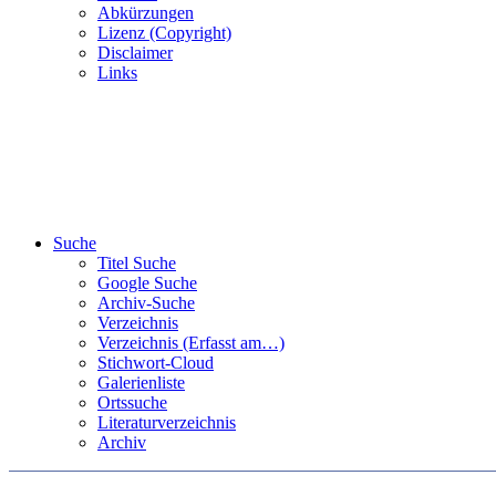
Abkürzungen
Lizenz (Copyright)
Disclaimer
Links
Suche
Titel Suche
Google Suche
Archiv-Suche
Verzeichnis
Verzeichnis (Erfasst am…)
Stichwort-Cloud
Galerienliste
Ortssuche
Literaturverzeichnis
Archiv