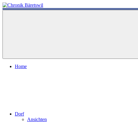
Zum
Inhalt
chronik-
chronik-
springen
baeretswil.ch
baeretswil.ch
Home
Dorf
Ansichten