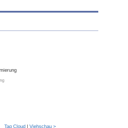
ung
Tag Cloud
|
Viehschau >