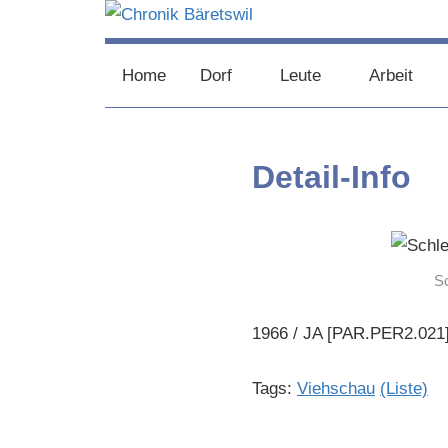
Zum
Inhalt
chronik-
chronik-
springen
Home
Dorf
Leute
Arbeit
baeretswil.ch
baeretswil.ch
Detail-Info
Sc
1966 / JA [PAR.PER2.021
Tags:
Viehschau
(Liste)