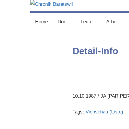
Zum
Inhalt
chronik-
chronik-
springen
Home
Dorf
Leute
Arbeit
baeretswil.ch
baeretswil.ch
Detail-Info
10.10.1987 / JA [PAR.PER
Tags:
Viehschau
(Liste)