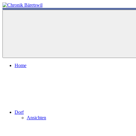
Zum
Inhalt
chronik-
chronik-
springen
baeretswil.ch
baeretswil.ch
Home
Dorf
Ansichten