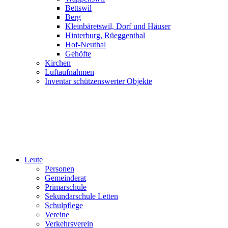
Bettswil
Berg
Kleinbäretswil, Dorf und Häuser
Hinterburg, Rüeggenthal
Hof-Neuthal
Gehöfte
Kirchen
Luftaufnahmen
Inventar schützenswerter Objekte
Leute
Personen
Gemeinderat
Primarschule
Sekundarschule Letten
Schulpflege
Vereine
Verkehrsverein