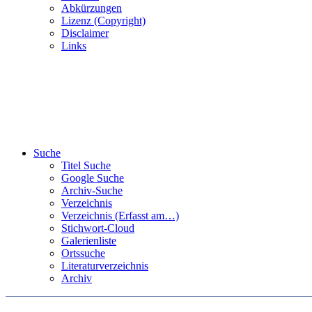
Abkürzungen
Lizenz (Copyright)
Disclaimer
Links
Suche
Titel Suche
Google Suche
Archiv-Suche
Verzeichnis
Verzeichnis (Erfasst am…)
Stichwort-Cloud
Galerienliste
Ortssuche
Literaturverzeichnis
Archiv