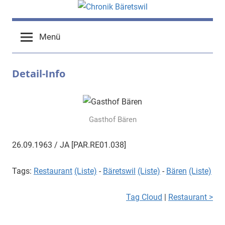
Zum
Inhalt
chronik-
chronik-
springen
Menü
baeretswil.ch
baeretswil.ch
Detail-Info
Gasthof Bären
26.09.1963 / JA [PAR.RE01.038]
Tags:
Restaurant
(Liste)
-
Bäretswil
(Liste)
-
Bären
(Liste)
Tag Cloud
|
Restaurant >