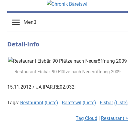
Zum
Inhalt
chronik-
chronik-
springen
Menü
baeretswil.ch
baeretswil.ch
Detail-Info
Restaurant Eisbär, 90 Plätze nach Neueröffnung 2009
15.11.2012 / JA [PAR.RE02.032]
Tags:
Restaurant
(Liste)
-
Bäretswil
(Liste)
-
Eisbär
(Liste)
Tag Cloud
|
Restaurant >