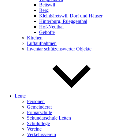
Bettswil
Berg
Kleinbäretswil, Dorf und Häuser
Hinterburg, Rüeggenthal
Hof-Neuthal
Gehöfte
Kirchen
Luftaufnahmen
Inventar schützenswerter Objekte
Leute
Personen
Gemeinderat
Primarschule
Sekundarschule Letten
Schulpflege
Vereine
Verkehrsverein