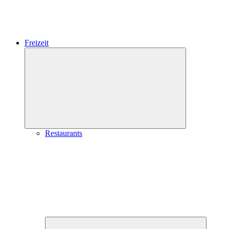
Freizeit
Expand
child
menu
Restaurants
Expand