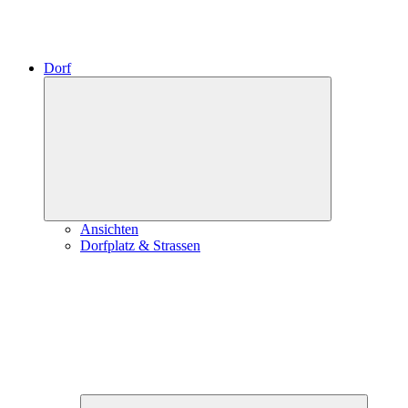
Dorf
Expand
child
menu
Ansichten
Dorfplatz & Strassen
Expand