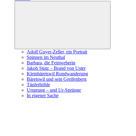
Expand
child
menu
Adolf Guyer-Zeller, ein Portrait
Spinnen im Neuthal
Barbara, die Feinweberin
Jakob Stutz – Brand von Uster
Kleinbäretswil Rundwanderung
Bäretswil und sein Greifenberg
Täuferhöhle
Ursprung – und Ur-Sprünge
In eigener Sache