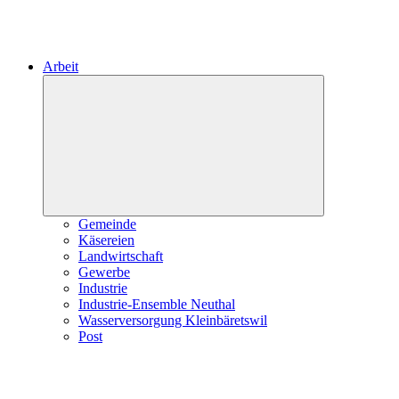
Arbeit
Expand
child
menu
Gemeinde
Käsereien
Landwirtschaft
Gewerbe
Industrie
Industrie-Ensemble Neuthal
Wasserversorgung Kleinbäretswil
Post