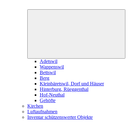
Expand
child
menu
Adetswil
Wappenswil
Bettswil
Berg
Kleinbäretswil, Dorf und Häuser
Hinterburg, Rüeggenthal
Hof-Neuthal
Gehöfte
Kirchen
Luftaufnahmen
Inventar schützenswerter Objekte