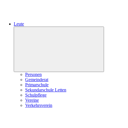
Leute
Expand
child
menu
Personen
Gemeinderat
Primarschule
Sekundarschule Letten
Schulpflege
Vereine
Verkehrsverein