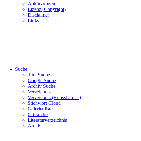
Abkürzungen
Lizenz (Copyright)
Disclaimer
Links
Suche
Titel Suche
Google Suche
Archiv-Suche
Verzeichnis
Verzeichnis (Erfasst am…)
Stichwort-Cloud
Galerienliste
Ortssuche
Literaturverzeichnis
Archiv