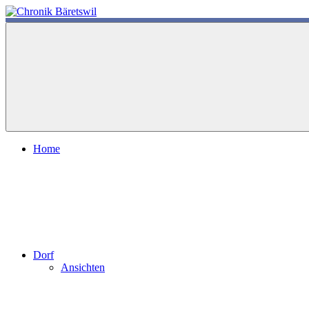
Zum
Inhalt
chronik-
chronik-
springen
baeretswil.ch
baeretswil.ch
Home
Dorf
Ansichten