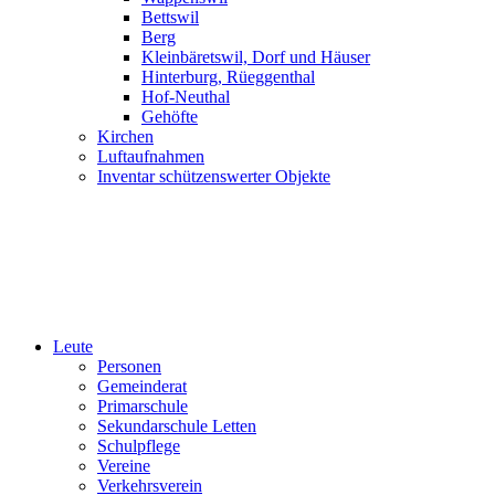
Bettswil
Berg
Kleinbäretswil, Dorf und Häuser
Hinterburg, Rüeggenthal
Hof-Neuthal
Gehöfte
Kirchen
Luftaufnahmen
Inventar schützenswerter Objekte
Leute
Personen
Gemeinderat
Primarschule
Sekundarschule Letten
Schulpflege
Vereine
Verkehrsverein