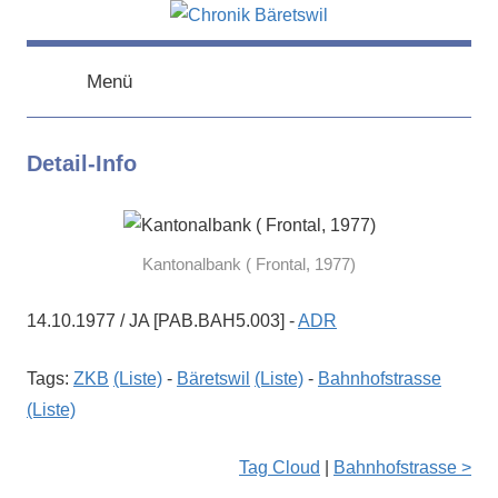
Zum
Inhalt
chronik-
chronik-
springen
baeretswil.ch
Menü
baeretswil.ch
Detail-Info
Kantonalbank ( Frontal, 1977)
14.10.1977 / JA [PAB.BAH5.003] -
ADR
Tags:
ZKB
(Liste)
-
Bäretswil
(Liste)
-
Bahnhofstrasse
(Liste)
Tag Cloud
|
Bahnhofstrasse >