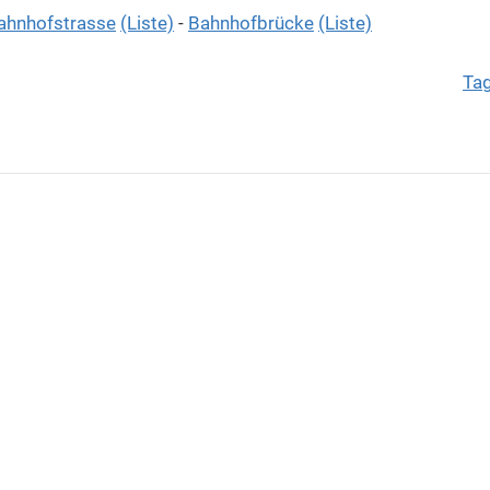
ahnhofstrasse
(Liste)
-
Bahnhofbrücke
(Liste)
Ta