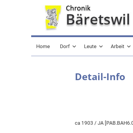
Zum
Inhalt
springen
chronik-
chronik-
Home
Dorf
Leute
Arbeit
baeretswil.ch
baeretswil.ch
Detail-Info
ca 1903 / JA [PAB.BAH6.