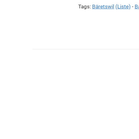
Tags:
Bäretswil
(Liste)
-
B