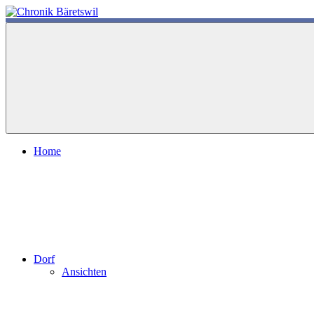
Zum
Inhalt
chronik-
chronik-
springen
baeretswil.ch
baeretswil.ch
Home
Dorf
Ansichten