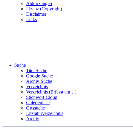
Abkürzungen
Lizenz (Copyright)
Disclaimer
Links
Suche
Titel Suche
Google Suche
Archiv-Suche
Verzeichnis
Verzeichnis (Erfasst am…)
Stichwort-Cloud
Galerienliste
Ortssuche
Literaturverzeichnis
Archiv