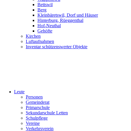
Bettswil
Berg
Kleinbäretswil, Dorf und Häuser
Hinterburg, Rüeggenthal
Hof-Neuthal
Gehöfte
Kirchen
Luftaufnahmen
Inventar schützenswerter Objekte
Leute
Personen
Gemeinderat
Primarschule
Sekundarschule Letten
Schulpflege
Vereine
Verkehrsverein