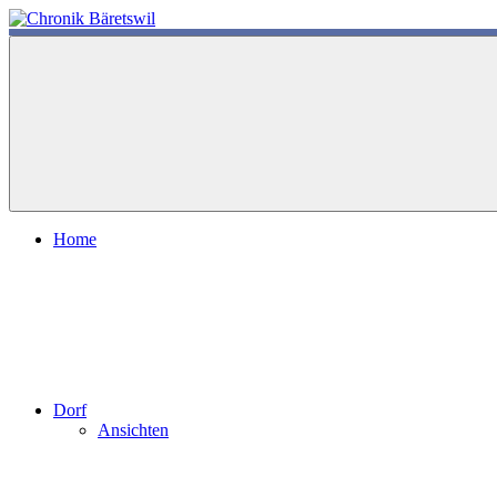
Zum
Inhalt
chronik-
chronik-
springen
baeretswil.ch
baeretswil.ch
Home
Dorf
Ansichten