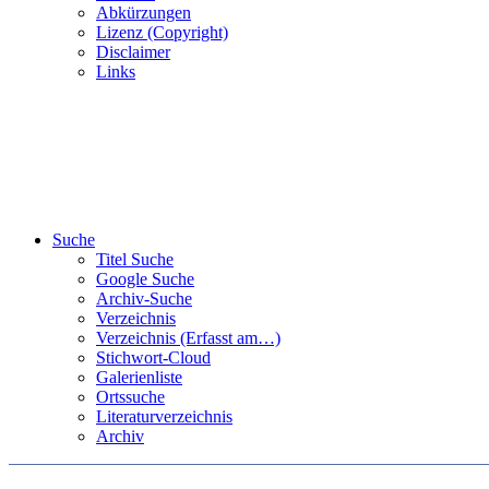
Abkürzungen
Lizenz (Copyright)
Disclaimer
Links
Suche
Titel Suche
Google Suche
Archiv-Suche
Verzeichnis
Verzeichnis (Erfasst am…)
Stichwort-Cloud
Galerienliste
Ortssuche
Literaturverzeichnis
Archiv