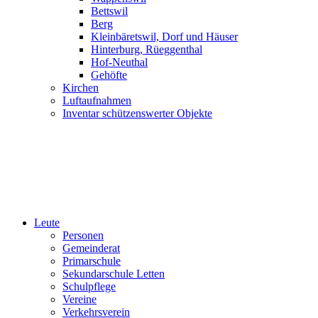
Bettswil
Berg
Kleinbäretswil, Dorf und Häuser
Hinterburg, Rüeggenthal
Hof-Neuthal
Gehöfte
Kirchen
Luftaufnahmen
Inventar schützenswerter Objekte
Leute
Personen
Gemeinderat
Primarschule
Sekundarschule Letten
Schulpflege
Vereine
Verkehrsverein