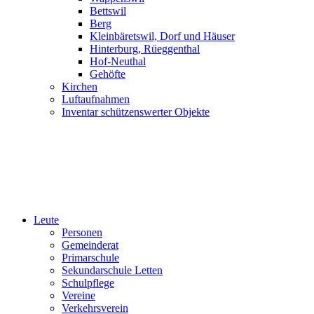
Bettswil
Berg
Kleinbäretswil, Dorf und Häuser
Hinterburg, Rüeggenthal
Hof-Neuthal
Gehöfte
Kirchen
Luftaufnahmen
Inventar schützenswerter Objekte
Leute
Personen
Gemeinderat
Primarschule
Sekundarschule Letten
Schulpflege
Vereine
Verkehrsverein