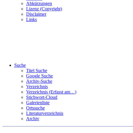
Abkürzungen
Lizenz (Copyright)
Disclaimer
Links
Suche
Titel Suche
Google Suche
Archiv-Suche
Verzeichnis
Verzeichnis (Erfasst am…)
Stichwort-Cloud
Galerienliste
Ortssuche
Literaturverzeichnis
Archiv