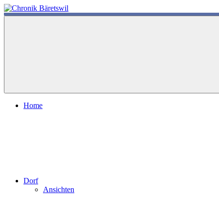
Zum
Inhalt
chronik-
chronik-
springen
baeretswil.ch
baeretswil.ch
Home
Dorf
Ansichten