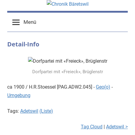
Zum
Inhalt
chronik-
chronik-
springen
Menü
baeretswil.ch
baeretswil.ch
Detail-Info
Dorfpartei mit «Freieck», Brüglenstr
ca 1900 / H.R.Stoessel [PAG.ADW2.045] -
Geo(o)
-
Umgebung
Tags:
Adetswil
(Liste)
Tag Cloud
|
Adetswil >