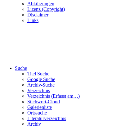
Abkürzungen
Lizenz (Copyright)
Disclaimer
Links
Suche
Titel Suche
Google Suche
Archiv-Suche
Verzeichnis
Verzeichnis (Erfasst am…)
Stichwort-Cloud
Galerienliste
Ortssuche
Literaturverzeichnis
Archiv