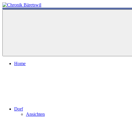
Zum
Inhalt
chronik-
chronik-
springen
baeretswil.ch
baeretswil.ch
Home
Dorf
Ansichten