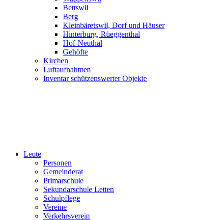
Bettswil
Berg
Kleinbäretswil, Dorf und Häuser
Hinterburg, Rüeggenthal
Hof-Neuthal
Gehöfte
Kirchen
Luftaufnahmen
Inventar schützenswerter Objekte
Leute
Personen
Gemeinderat
Primarschule
Sekundarschule Letten
Schulpflege
Vereine
Verkehrsverein