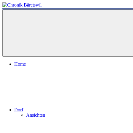
Zum
Inhalt
chronik-
chronik-
springen
baeretswil.ch
baeretswil.ch
Home
Dorf
Ansichten