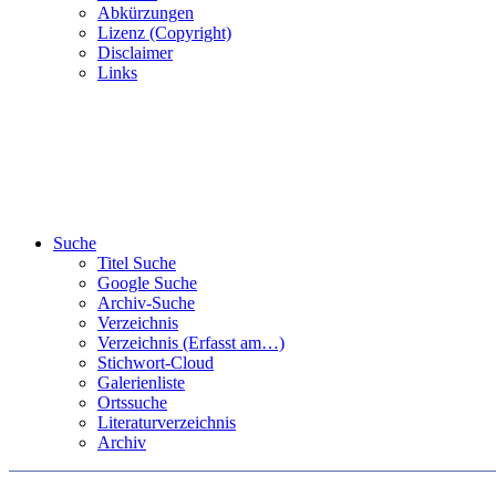
Abkürzungen
Lizenz (Copyright)
Disclaimer
Links
Suche
Titel Suche
Google Suche
Archiv-Suche
Verzeichnis
Verzeichnis (Erfasst am…)
Stichwort-Cloud
Galerienliste
Ortssuche
Literaturverzeichnis
Archiv