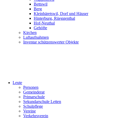
Bettswil
Berg
Kleinbäretswil, Dorf und Häuser
Hinterburg, Rüeggenthal
Hof-Neuthal
Gehöfte
Kirchen
Luftaufnahmen
Inventar schützenswerter Objekte
Leute
Personen
Gemeinderat
Primarschule
Sekundarschule Letten
Schulpflege
Vereine
Verkehrsverein