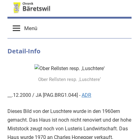
Zum
Inhalt
chronik-
chronik-
springen
Menü
baeretswil.ch
baeretswil.ch
Detail-Info
Ober Rellsten resp. ‚Luschtere‘
__.12.2000 / JA [PAG.BRG1.044] -
ADR
Dieses Bild von der Luschtere wurde in den 1960ern
gemacht. Das Haus ist noch nicht renoviert und der hohe
Miststock zeugt noch von Lusteris Landwirtschaft. Das
Haus wurde 1970 an Charles Honegger verkauft.