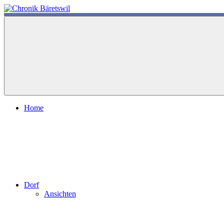
Zum
Inhalt
chronik-
chronik-
springen
baeretswil.ch
baeretswil.ch
Home
Dorf
Ansichten