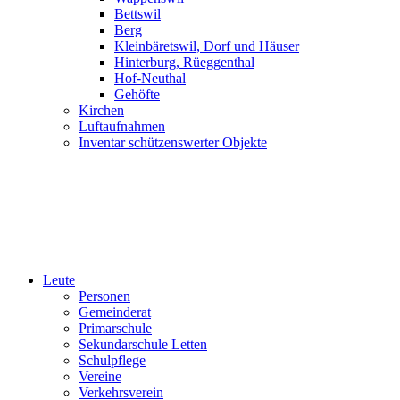
Bettswil
Berg
Kleinbäretswil, Dorf und Häuser
Hinterburg, Rüeggenthal
Hof-Neuthal
Gehöfte
Kirchen
Luftaufnahmen
Inventar schützenswerter Objekte
Leute
Personen
Gemeinderat
Primarschule
Sekundarschule Letten
Schulpflege
Vereine
Verkehrsverein