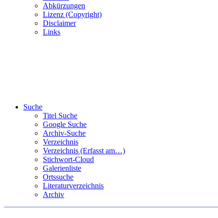
Abkürzungen
Lizenz (Copyright)
Disclaimer
Links
Suche
Titel Suche
Google Suche
Archiv-Suche
Verzeichnis
Verzeichnis (Erfasst am…)
Stichwort-Cloud
Galerienliste
Ortssuche
Literaturverzeichnis
Archiv