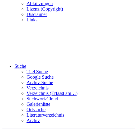
Abkürzungen
Lizenz (Copyright)
Disclaimer
Links
Suche
Titel Suche
Google Suche
Archiv-Suche
Verzeichnis
Verzeichnis (Erfasst am…)
Stichwort-Cloud
Galerienliste
Ortssuche
Literaturverzeichnis
Archiv