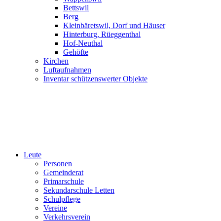
Bettswil
Berg
Kleinbäretswil, Dorf und Häuser
Hinterburg, Rüeggenthal
Hof-Neuthal
Gehöfte
Kirchen
Luftaufnahmen
Inventar schützenswerter Objekte
Leute
Personen
Gemeinderat
Primarschule
Sekundarschule Letten
Schulpflege
Vereine
Verkehrsverein