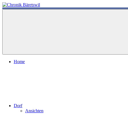
Zum
Inhalt
chronik-
chronik-
springen
baeretswil.ch
baeretswil.ch
Home
Dorf
Ansichten