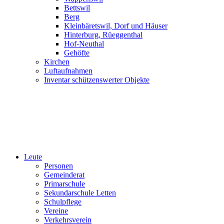
Bettswil
Berg
Kleinbäretswil, Dorf und Häuser
Hinterburg, Rüeggenthal
Hof-Neuthal
Gehöfte
Kirchen
Luftaufnahmen
Inventar schützenswerter Objekte
Leute
Personen
Gemeinderat
Primarschule
Sekundarschule Letten
Schulpflege
Vereine
Verkehrsverein