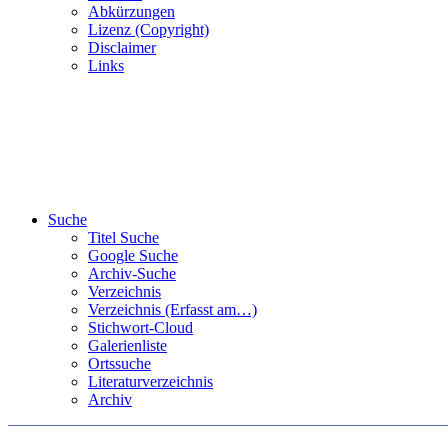
Abkürzungen
Lizenz (Copyright)
Disclaimer
Links
Suche
Titel Suche
Google Suche
Archiv-Suche
Verzeichnis
Verzeichnis (Erfasst am…)
Stichwort-Cloud
Galerienliste
Ortssuche
Literaturverzeichnis
Archiv