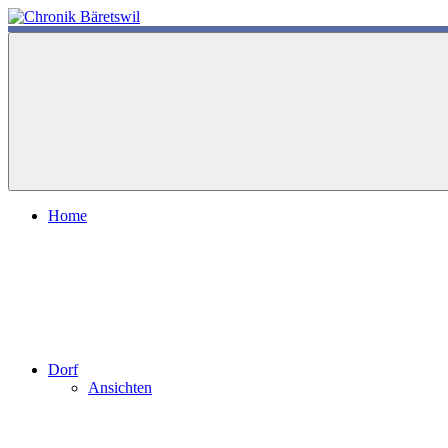
Zum
Inhalt
chronik-
chronik-
springen
baeretswil.ch
baeretswil.ch
Home
Dorf
Ansichten