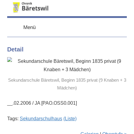
Zum
Inhalt
chronik-
chronik-
springen
baeretswil.ch
Menü
baeretswil.ch
Detail
Sekundarschule Bäretswil, Beginn 1835 privat (9 Knaben + 3
Mädchen)
__.02.2006 / JA [PAO.OSS0.001]
Tags:
Sekundarschulhaus
(Liste)