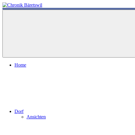
Zum
Inhalt
chronik-
chronik-
springen
baeretswil.ch
baeretswil.ch
Home
Dorf
Ansichten