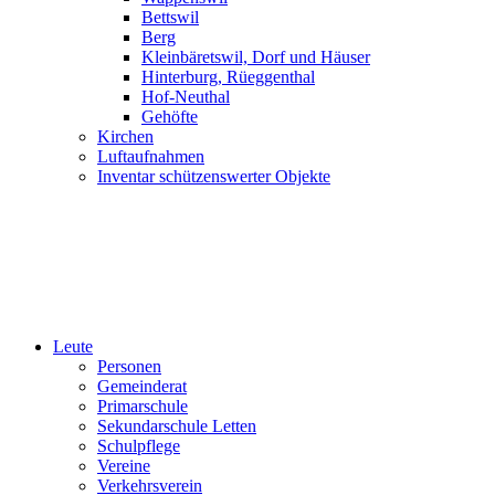
Bettswil
Berg
Kleinbäretswil, Dorf und Häuser
Hinterburg, Rüeggenthal
Hof-Neuthal
Gehöfte
Kirchen
Luftaufnahmen
Inventar schützenswerter Objekte
Leute
Personen
Gemeinderat
Primarschule
Sekundarschule Letten
Schulpflege
Vereine
Verkehrsverein