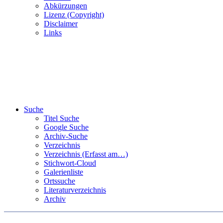
Abkürzungen
Lizenz (Copyright)
Disclaimer
Links
Suche
Titel Suche
Google Suche
Archiv-Suche
Verzeichnis
Verzeichnis (Erfasst am…)
Stichwort-Cloud
Galerienliste
Ortssuche
Literaturverzeichnis
Archiv