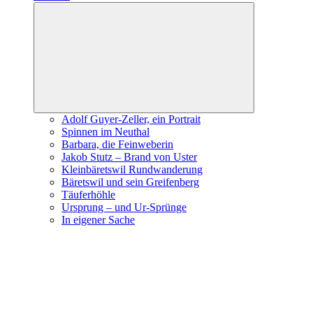
Expand
child
menu
Adolf Guyer-Zeller, ein Portrait
Spinnen im Neuthal
Barbara, die Feinweberin
Jakob Stutz – Brand von Uster
Kleinbäretswil Rundwanderung
Bäretswil und sein Greifenberg
Täuferhöhle
Ursprung – und Ur-Sprünge
In eigener Sache