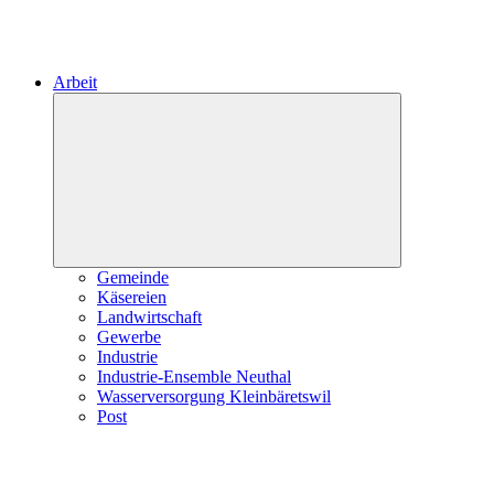
Arbeit
Expand
child
menu
Gemeinde
Käsereien
Landwirtschaft
Gewerbe
Industrie
Industrie-Ensemble Neuthal
Wasserversorgung Kleinbäretswil
Post