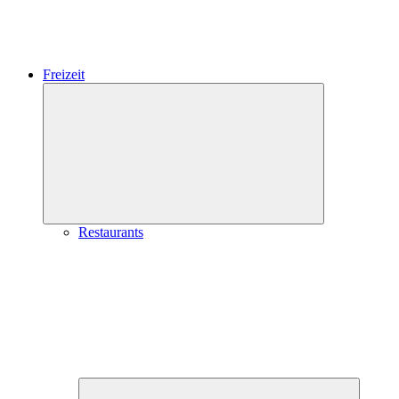
Freizeit
Expand
child
menu
Restaurants
Expand