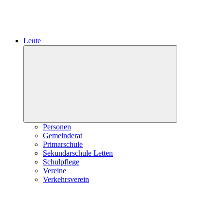
Leute
Expand
child
menu
Personen
Gemeinderat
Primarschule
Sekundarschule Letten
Schulpflege
Vereine
Verkehrsverein