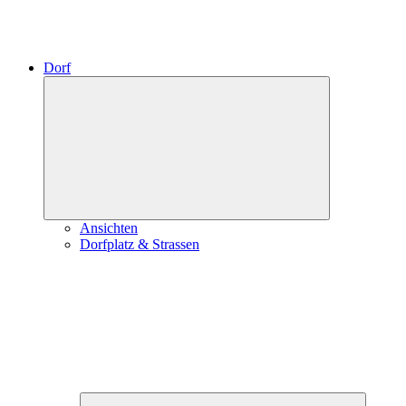
Dorf
Expand
child
menu
Ansichten
Dorfplatz & Strassen
Expand