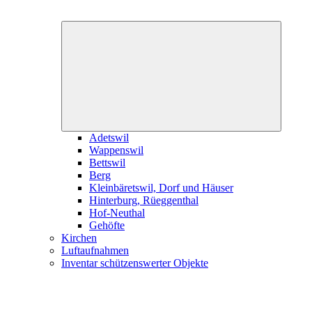
Expand
child
menu
Adetswil
Wappenswil
Bettswil
Berg
Kleinbäretswil, Dorf und Häuser
Hinterburg, Rüeggenthal
Hof-Neuthal
Gehöfte
Kirchen
Luftaufnahmen
Inventar schützenswerter Objekte