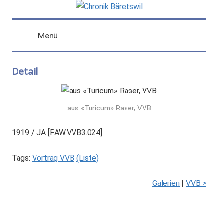
Zum
Inhalt
chronik-
chronik-
springen
Menü
baeretswil.ch
baeretswil.ch
Detail
aus «Turicum» Raser, VVB
1919 / JA [PAW.VVB3.024]
Tags:
Vortrag VVB
(Liste)
Galerien
|
VVB >