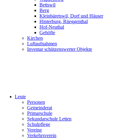
Bettswil
Berg
Kleinbäretswil, Dorf und Häuser
Hinterburg, Rüeggenthal
Hof-Neuthal
Gehöfte
Kirchen
Luftaufnahmen
Inventar schützenswerter Objekte
Leute
Personen
Gemeinderat
Primarschule
Sekundarschule Letten
Schulpflege
Vereine
Verkehrsverein