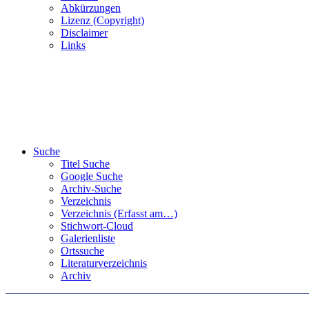
Abkürzungen
Lizenz (Copyright)
Disclaimer
Links
Suche
Titel Suche
Google Suche
Archiv-Suche
Verzeichnis
Verzeichnis (Erfasst am…)
Stichwort-Cloud
Galerienliste
Ortssuche
Literaturverzeichnis
Archiv