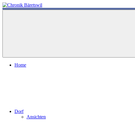
Zum
Inhalt
chronik-
chronik-
springen
baeretswil.ch
baeretswil.ch
Home
Dorf
Ansichten