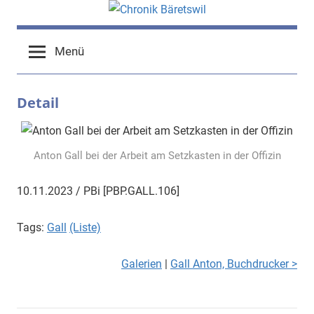
Zum
Inhalt
chronik-
chronik-
springen
Menü
baeretswil.ch
baeretswil.ch
Detail
Anton Gall bei der Arbeit am Setzkasten in der Offizin
10.11.2023 / PBi [PBP.GALL.106]
Tags:
Gall
(Liste)
Galerien
|
Gall Anton, Buchdrucker >