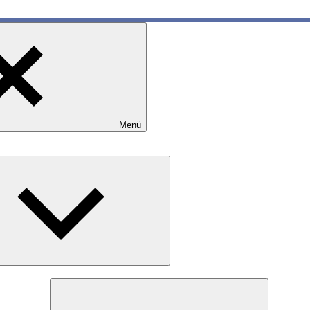
Menü
Expand
child
menu
Expand
child
menu