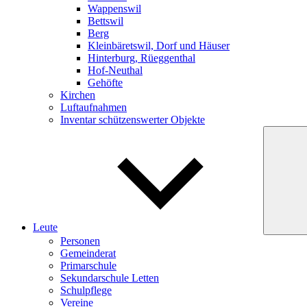
Wappenswil
Bettswil
Berg
Kleinbäretswil, Dorf und Häuser
Hinterburg, Rüeggenthal
Hof-Neuthal
Gehöfte
Kirchen
Luftaufnahmen
Inventar schützenswerter Objekte
Leute
Personen
Gemeinderat
Primarschule
Sekundarschule Letten
Schulpflege
Vereine