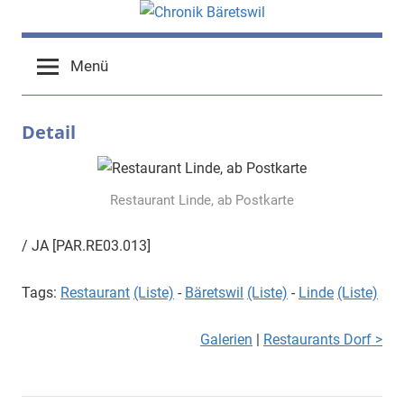
Zum
Inhalt
chronik-
chronik-
springen
Menü
baeretswil.ch
baeretswil.ch
Detail
Restaurant Linde, ab Postkarte
/ JA [PAR.RE03.013]
Tags:
Restaurant
(Liste)
-
Bäretswil
(Liste)
-
Linde
(Liste)
Galerien
|
Restaurants Dorf >