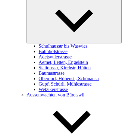
child
menu
Schulhausstr bis Waswies
Bahnhofstrasse
Adetswilerstrasse
Aemet, Letten, Engelstein
Stationsstr, Kirchstr, Hütten
Baumastrasse
Oberdorf, Höhenstr, Schönaustr
Gupf, Schürli, Mühlestrasse
Wetzikerstrasse
Aussenwachten von Bäretswil