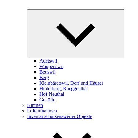
Expand
child
menu
Adetswil
Wappenswil
Bettswil
Berg
Kleinbäretswil, Dorf und Häuser
Hinterburg, Rüeggenthal
Hof-Neuthal
Gehöfte
Kirchen
Luftaufnahmen
Inventar schützenswerter Objekte