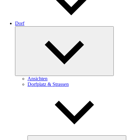
Dorf
Expand
child
menu
Ansichten
Dorfplatz & Strassen
Expand