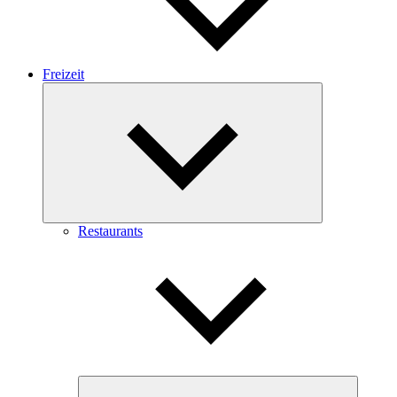
Freizeit
Expand
child
menu
Restaurants
Expand