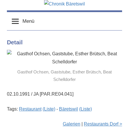
Zum
Inhalt
chronik-
chronik-
springen
baeretswil.ch
Menü
baeretswil.ch
Detail
Gasthof Ochsen, Gaststube, Esther Brütsch, Beat
Schelldorfer
02.10.1991 / JA [PAR.RE04.041]
Tags:
Restaurant
(Liste)
-
Bäretswil
(Liste)
Galerien
|
Restaurants Dorf >