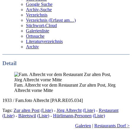
Google Suche
Archiv-Suche
Verzeichnis
Verzeichnis (Erfasst am…)
Stichwort-Cloud
Galerienliste
Ortssuche
Literaturverzeichnis
Archiv
Detail
Fam. Albrecht vor dem Restaurant Zur alten Post, Jörg
Albrecht vorne Mitte
1933 / Fam.foto Albrecht [PAR.RE05.034]
Tags:
Zur alten Post
(Liste)
-
Jörg Albrecht
(Liste)
-
Restaurant
(Liste)
-
Bäretswil
(Liste)
-
Hürlimann-Personen
(Liste)
Galerien
|
Restaurants Dorf >