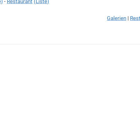
e)
-
Restaurant
(Liste)
Galerien
|
Res