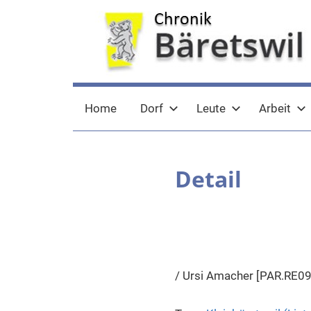
Zum
Inhalt
springen
chronik-
chronik-
Home
Dorf
Leute
Arbeit
baeretswil.ch
baeretswil.ch
Detail
/ Ursi Amacher [PAR.RE09