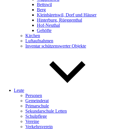
Bettswil
Berg
Kleinbäretswil, Dorf und Häuser
Hinterburg, Rüeggenthal
Hof-Neuthal
Gehöfte
Kirchen
Luftaufnahmen
Inventar schützenswerter Objekte
Leute
Personen
Gemeinderat
Primarschule
Sekundarschule Letten
Schulpflege
Vereine
Verkehrsverein