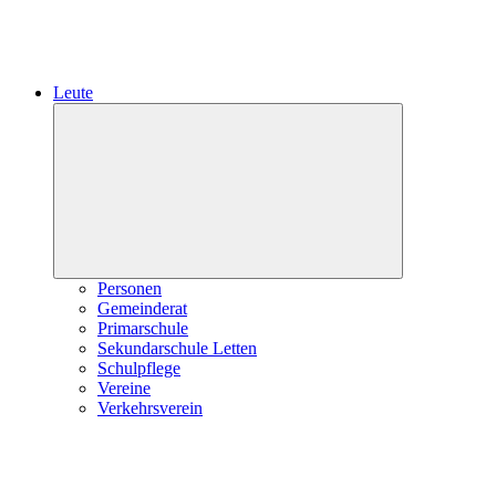
Leute
Expand
child
menu
Personen
Gemeinderat
Primarschule
Sekundarschule Letten
Schulpflege
Vereine
Verkehrsverein