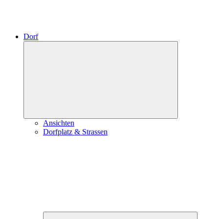
Dorf
Expand
child
menu
Ansichten
Dorfplatz & Strassen
Expand