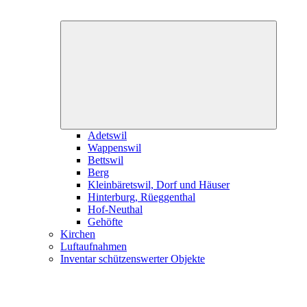
Expand
child
menu
Adetswil
Wappenswil
Bettswil
Berg
Kleinbäretswil, Dorf und Häuser
Hinterburg, Rüeggenthal
Hof-Neuthal
Gehöfte
Kirchen
Luftaufnahmen
Inventar schützenswerter Objekte