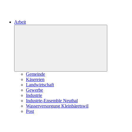
Arbeit
Expand
child
menu
Gemeinde
Käsereien
Landwirtschaft
Gewerbe
Industrie
Industrie-Ensemble Neuthal
Wasserversorgung Kleinbäretswil
Post