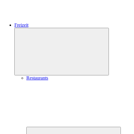
Freizeit
Expand
child
menu
Restaurants
Expand