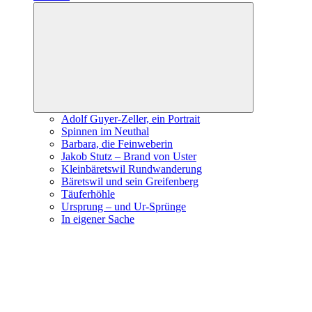
Expand
child
menu
Adolf Guyer-Zeller, ein Portrait
Spinnen im Neuthal
Barbara, die Feinweberin
Jakob Stutz – Brand von Uster
Kleinbäretswil Rundwanderung
Bäretswil und sein Greifenberg
Täuferhöhle
Ursprung – und Ur-Sprünge
In eigener Sache