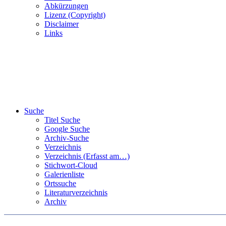
Abkürzungen
Lizenz (Copyright)
Disclaimer
Links
Suche
Titel Suche
Google Suche
Archiv-Suche
Verzeichnis
Verzeichnis (Erfasst am…)
Stichwort-Cloud
Galerienliste
Ortssuche
Literaturverzeichnis
Archiv