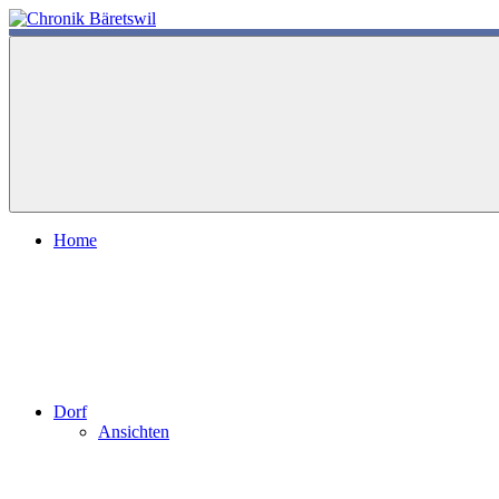
Zum
Inhalt
chronik-
chronik-
springen
baeretswil.ch
baeretswil.ch
Home
Dorf
Ansichten