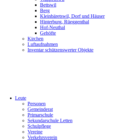
Bettswil
Berg
Kleinbäretswil, Dorf und Häuser
Hinterburg, Rüeggenthal
Hof-Neuthal
Gehöfte
Kirchen
Luftaufnahmen
Inventar schützenswerter Objekte
Leute
Personen
Gemeinderat
Primarschule
Sekundarschule Letten
Schulpflege
Vereine
Verkehrsverein