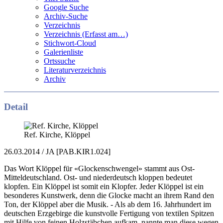
Google Suche
Archiv-Suche
Verzeichnis
Verzeichnis (Erfasst am…)
Stichwort-Cloud
Galerienliste
Ortssuche
Literaturverzeichnis
Archiv
Detail
Ref. Kirche, Klöppel
26.03.2014 / JA [PAB.KIR1.024]
Das Wort Klöppel für «Glockenschwengel» stammt aus Ost-
Mitteldeutschland. Ost- und niederdeutsch kloppen bedeutet
klopfen. Ein Klöppel ist somit ein Klopfer. Jeder Klöppel ist ein
besonderes Kunstwerk, denn die Glocke macht an ihrem Rand den
Ton, der Klöppel aber die Musik. - Als ab dem 16. Jahrhundert im
deutschen Erzgebirge die kunstvolle Fertigung von textilen Spitzen
mit Hilfe von feinen Holzstäbchen aufkam, nannte man diese wegen