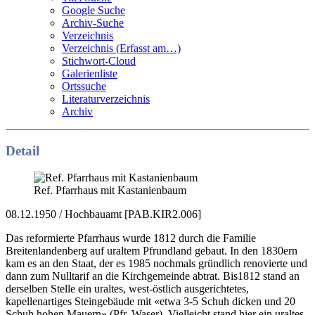
Google Suche
Archiv-Suche
Verzeichnis
Verzeichnis (Erfasst am…)
Stichwort-Cloud
Galerienliste
Ortssuche
Literaturverzeichnis
Archiv
Detail
Ref. Pfarrhaus mit Kastanienbaum
08.12.1950 / Hochbauamt [PAB.KIR2.006]
Das reformierte Pfarrhaus wurde 1812 durch die Familie
Breitenlandenberg auf uraltem Pfrundland gebaut. In den 1830ern
kam es an den Staat, der es 1985 nochmals gründlich renovierte und
dann zum Nulltarif an die Kirchgemeinde abtrat. Bis1812 stand an
derselben Stelle ein uraltes, west-östlich ausgerichtetes,
kapellenartiges Steingebäude mit «etwa 3-5 Schuh dicken und 20
Schuh hohen Mauern» (Pfr. Waser). Vielleicht stand hier ein uraltes