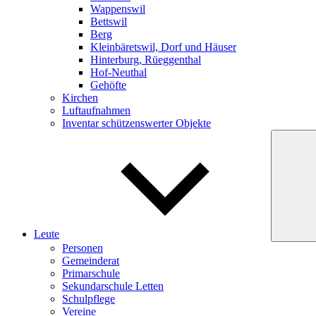
Wappenswil
Bettswil
Berg
Kleinbäretswil, Dorf und Häuser
Hinterburg, Rüeggenthal
Hof-Neuthal
Gehöfte
Kirchen
Luftaufnahmen
Inventar schützenswerter Objekte
Leute
Personen
Gemeinderat
Primarschule
Sekundarschule Letten
Schulpflege
Vereine