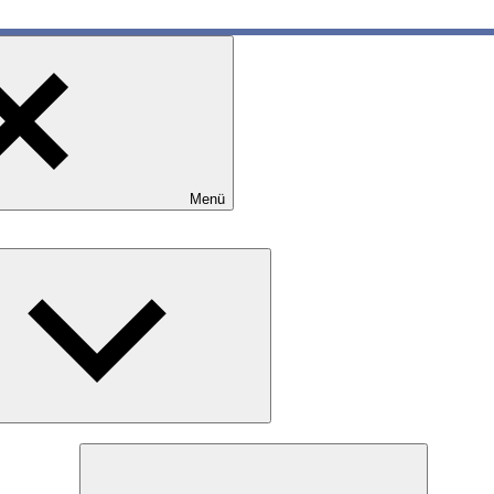
Menü
Expand
child
menu
Expand
child
menu