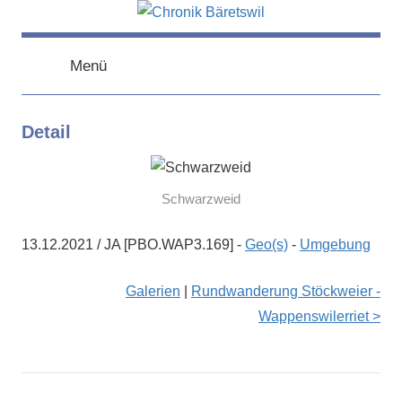
Zum
Inhalt
chronik-
chronik-
springen
baeretswil.ch
Menü
baeretswil.ch
Detail
Schwarzweid
13.12.2021 / JA [PBO.WAP3.169] -
Geo(s)
-
Umgebung
Galerien
|
Rundwanderung Stöckweier -
Wappenswilerriet >